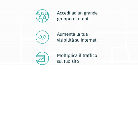
Accedi ad un grande
gruppo di utenti
Aumenta la tua
visibilità
su internet
Moltiplica il traffico
sul
tuo sito
Migliora la visibilità della tua attività con Geoplan.
Il nostro core business è costituito da due forme di comunicazione
d’eccellenza: cartacea e digitale. I progetti multimediali garantiscono ai
nostri inserzionisti una diffusione a 360° grazie a 4 canali di visibilità.
Affissioni, tascabili, web e mobile permettono ai nostri clienti di veicolare
il loro brand ad ogni tipologia di potenziale cliente.