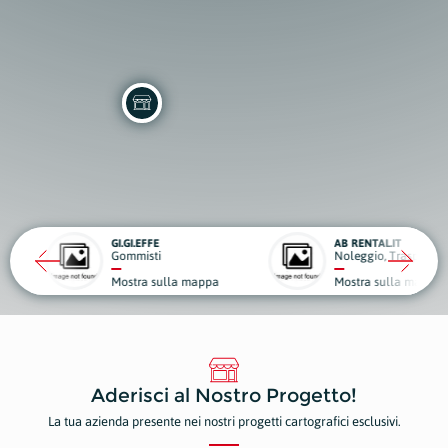
EFFE
AB RENTAL.IT
isti
Noleggio, Trasporti e Traslochi
ra sulla mappa
Mostra sulla mappa
Aderisci al Nostro Progetto!
La tua azienda presente nei nostri progetti cartografici esclusivi.