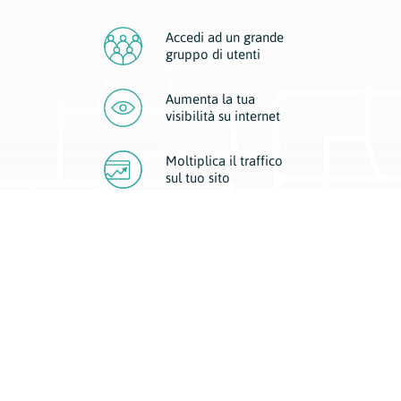
Accedi ad un grande
gruppo di utenti
Aumenta la tua
visibilità
su internet
Moltiplica il traffico
sul
tuo sito
Migliora la visibilità della tua attività con Geoplan.
Il nostro core business è costituito da due forme di comunicazione
d’eccellenza: cartacea e digitale. I progetti multimediali garantiscono ai
nostri inserzionisti una diffusione a 360° grazie a 4 canali di visibilità.
Affissioni, tascabili, web e mobile permettono ai nostri clienti di veicolare
il loro brand ad ogni tipologia di potenziale cliente.