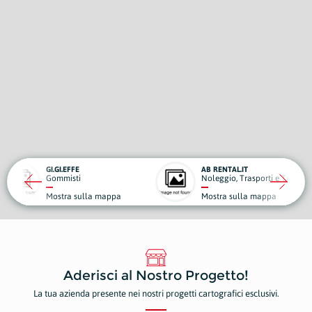
AB RENTAL.IT
Noleggio, Trasporti e Traslochi
lla mappa
Mostra sulla mappa
Aderisci al Nostro Progetto!
La tua azienda presente nei nostri progetti cartografici esclusivi.