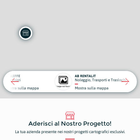
AB RENTAL.IT
A
Noleggio, Trasporti e Traslochi
C
la mappa
Mostra sulla mappa
M
Aderisci al Nostro Progetto!
La tua azienda presente nei nostri progetti cartografici esclusivi.