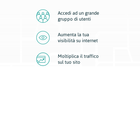
Accedi ad un grande
gruppo di utenti
Aumenta la tua
visibilità
su internet
Moltiplica il traffico
sul
tuo sito
Migliora la visibilità della tua attività con Geoplan.
Il nostro core business è costituito da due forme di comunicazione
d’eccellenza: cartacea e digitale. I progetti multimediali garantiscono ai
nostri inserzionisti una diffusione a 360° grazie a 4 canali di visibilità.
Affissioni, tascabili, web e mobile permettono ai nostri clienti di veicolare
il loro brand ad ogni tipologia di potenziale cliente.