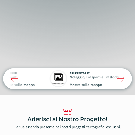
AB RENTAL.IT
A
Noleggio, Trasporti e Traslochi
C
la mappa
Mostra sulla mappa
M
Aderisci al Nostro Progetto!
La tua azienda presente nei nostri progetti cartografici esclusivi.