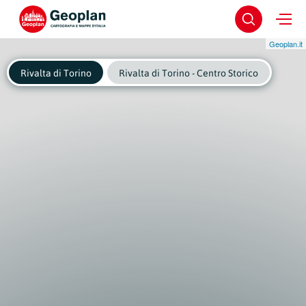
Geoplan.it
Rivalta di Torino
Rivalta di Torino - Centro Storico