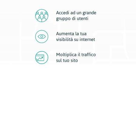
Accedi ad un grande
gruppo di utenti
Aumenta la tua
visibilità
su internet
Moltiplica il traffico
sul
tuo sito
Migliora la visibilità della tua attività con Geoplan.
Il nostro core business è costituito da due forme di comunicazione
d’eccellenza: cartacea e digitale. I progetti multimediali garantiscono ai
nostri inserzionisti una diffusione a 360° grazie a 4 canali di visibilità.
Affissioni, tascabili, web e mobile permettono ai nostri clienti di veicolare
il loro brand ad ogni tipologia di potenziale cliente.