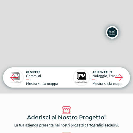
FE
AB RENTAL.IT
ti
Noleggio, Trasporti e Traslochi
 sulla mappa
Mostra sulla mappa
Aderisci al Nostro Progetto!
La tua azienda presente nei nostri progetti cartografici esclusivi.