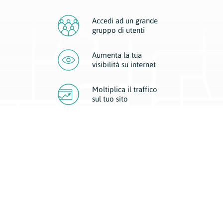
Accedi ad un grande
gruppo di utenti
Aumenta la tua
visibilità
su internet
Moltiplica il traffico
sul
tuo sito
Migliora la visibilità della tua attività con Geoplan.
Il nostro core business è costituito da due forme di comunicazione
d’eccellenza: cartacea e digitale. I progetti multimediali garantiscono ai
nostri inserzionisti una diffusione a 360° grazie a 4 canali di visibilità.
Affissioni, tascabili, web e mobile permettono ai nostri clienti di veicolare
il loro brand ad ogni tipologia di potenziale cliente.