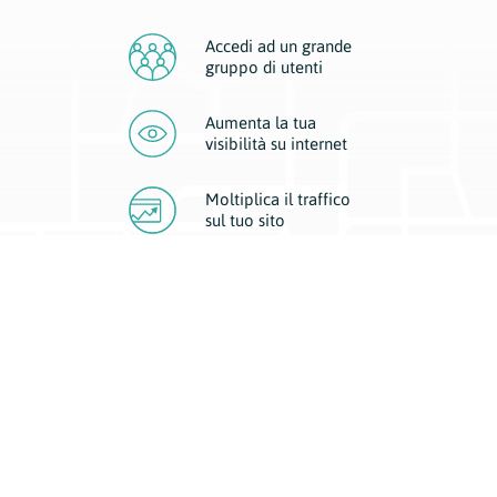
Accedi ad un grande
gruppo di utenti
Aumenta la tua
visibilità
su internet
Moltiplica il traffico
sul
tuo sito
Migliora la visibilità della tua attività con Geoplan.
Il nostro core business è costituito da due forme di comunicazione
d’eccellenza: cartacea e digitale. I progetti multimediali garantiscono ai
nostri inserzionisti una diffusione a 360° grazie a 4 canali di visibilità.
Affissioni, tascabili, web e mobile permettono ai nostri clienti di veicolare
il loro brand ad ogni tipologia di potenziale cliente.