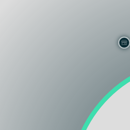
Lazio
Regione
Liguria
Regione
Lombardia
Regione
Marche
Regione
Molise
Regione
Piemonte
Regione
Puglia
Regione
Sardegna