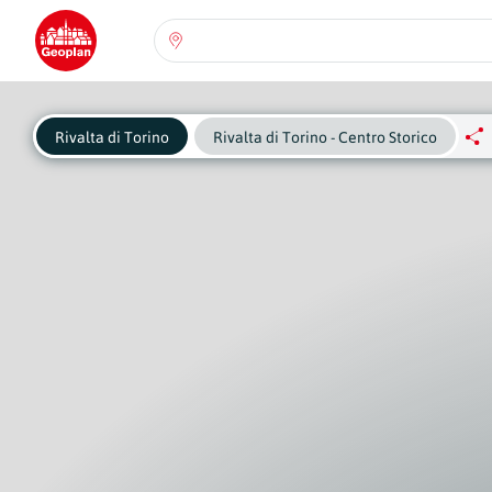
Seleziona una regione:
Abruzzo
Regione
Rivalta di Torino
Rivalta di Torino - Centro Storico
Basilicata
Regione
Calabria
Regione
Campania
Regione
Emilia Romagna
Regione
Friuli-Venezia Giulia
Regione