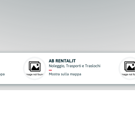
NTAL.IT
ABGLASS
o, Trasporti e Traslochi
Carrozzerie
sulla mappa
Mostra sulla mappa
derisci al Nostro Progett