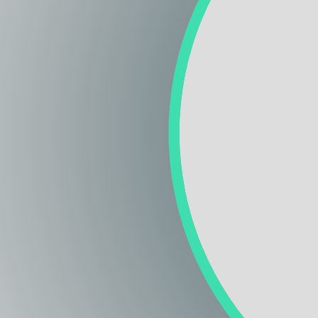
Regione
Sicilia
Regione
Toscana
Regione
Trentino-Alto Adige
Regione
Umbria
Regione
Valle d'Aosta
Regione
Veneto
Regione