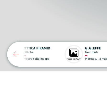
D
GI.GI.EFFE
AB RE
Gommisti
Noleggi
a
Mostra sulla mappa
Mostra 
A