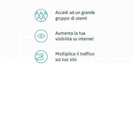
Accedi ad un grande
gruppo di utenti
Aumenta la tua
visibilità
su internet
Moltiplica il traffico
sul
tuo sito
Migliora la visibilità della tua attività con Geoplan.
Il nostro core business è costituito da due forme di comunicazione
d’eccellenza: cartacea e digitale. I progetti multimediali garantiscono ai
nostri inserzionisti una diffusione a 360° grazie a 4 canali di visibilità.
Affissioni, tascabili, web e mobile permettono ai nostri clienti di veicolare
il loro brand ad ogni tipologia di potenziale cliente.