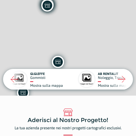
I.EFFE
AB RENTAL.IT
misti
Noleggio, Trasporti e Traslochi
tra sulla mappa
Mostra sulla mappa
Aderisci al Nostro Progetto!
La tua azienda presente nei nostri progetti cartografici esclusivi.