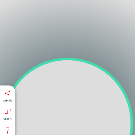
SHARE
STRAD.
:
isti