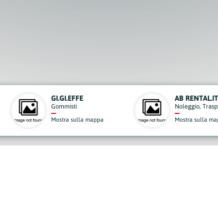
AB RENTAL.IT
Noleggio, Trasporti e Traslochi
ppa
Mostra sulla mappa
derisci al Nostro Progett