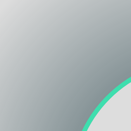
Lazio
Regione
Liguria
Regione
Lombardia
Regione
Marche
Regione
Molise
Regione
Piemonte
Regione
Puglia
Regione
Sardegna