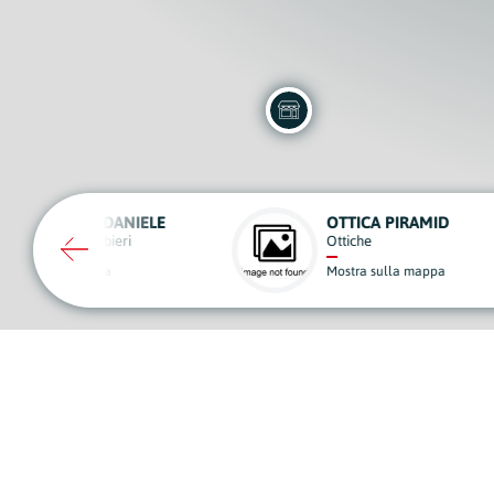
OTTICA PIRAMID
GI.GI.EFFE
Ottiche
Gommisti
Mostra sulla mappa
Mostra sulla ma
A