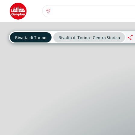
Seleziona una regione:
Abruzzo
Regione
Rivalta di Torino
Rivalta di Torino - Centro Storico
Basilicata
Regione
Calabria
Regione
Campania
Regione
Emilia Romagna
Regione
Friuli-Venezia Giulia
Regione