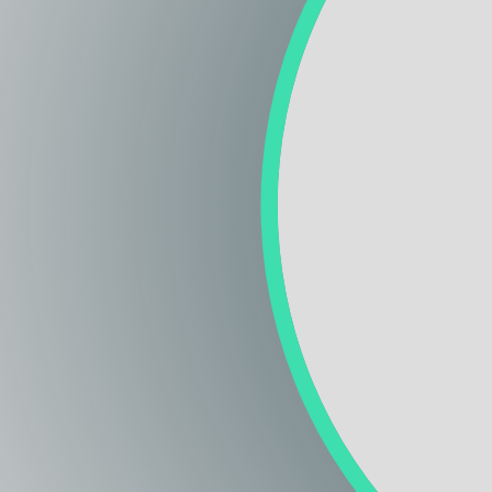
Regione
Sicilia
Regione
Toscana
Regione
Trentino-Alto Adige
Regione
Umbria
Regione
Valle d'Aosta
Regione
Veneto
Regione