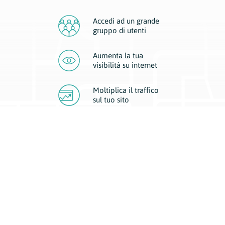
Accedi ad un grande
gruppo di utenti
Aumenta la tua
visibilità
su internet
Moltiplica il traffico
sul
tuo sito
Migliora la visibilità della tua attività con Geoplan.
Il nostro core business è costituito da due forme di comunicazione
d’eccellenza: cartacea e digitale. I progetti multimediali garantiscono ai
nostri inserzionisti una diffusione a 360° grazie a 4 canali di visibilità.
Affissioni, tascabili, web e mobile permettono ai nostri clienti di veicolare
il loro brand ad ogni tipologia di potenziale cliente.