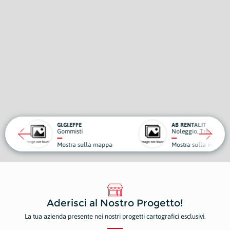
FE
AB RENTAL.IT
ti
Noleggio, Trasporti e Traslochi
 sulla mappa
Mostra sulla mappa
Aderisci al Nostro Progetto!
La tua azienda presente nei nostri progetti cartografici esclusivi.