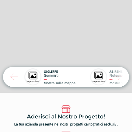
I.EFFE
AB RENTAL.IT
misti
Noleggio, Trasporti e Traslochi
tra sulla mappa
Mostra sulla mappa
Aderisci al Nostro Progetto!
La tua azienda presente nei nostri progetti cartografici esclusivi.