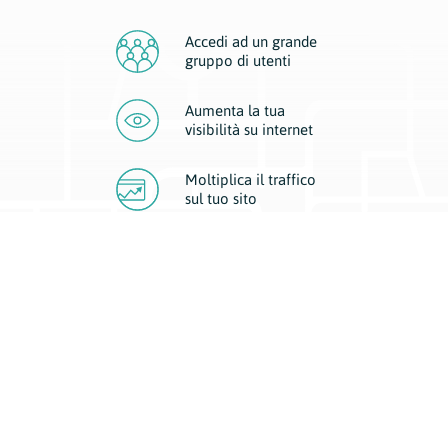
Accedi ad un grande
gruppo di utenti
Aumenta la tua
visibilità
su internet
Moltiplica il traffico
sul
tuo sito
Migliora la visibilità della tua attività con Geoplan.
Il nostro core business è costituito da due forme di comunicazione
d’eccellenza: cartacea e digitale. I progetti multimediali garantiscono ai
nostri inserzionisti una diffusione a 360° grazie a 4 canali di visibilità.
Affissioni, tascabili, web e mobile permettono ai nostri clienti di veicolare
il loro brand ad ogni tipologia di potenziale cliente.