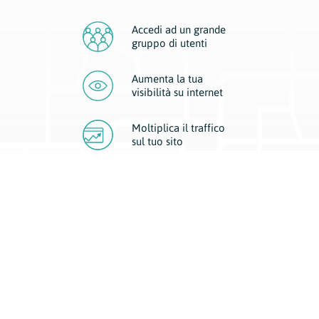
Accedi ad un grande
gruppo di utenti
Aumenta la tua
visibilità
su internet
Moltiplica il traffico
sul
tuo sito
Migliora la visibilità della tua attività con Geoplan.
Il nostro core business è costituito da due forme di comunicazione
d’eccellenza: cartacea e digitale. I progetti multimediali garantiscono ai
nostri inserzionisti una diffusione a 360° grazie a 4 canali di visibilità.
Affissioni, tascabili, web e mobile permettono ai nostri clienti di veicolare
il loro brand ad ogni tipologia di potenziale cliente.