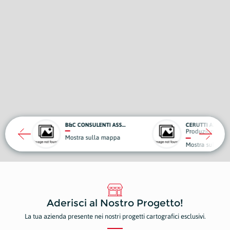
B&C CONSULENTI ASSICURATIVI
CERUTTI AZIENDA AGRICOLA
Produzione Propria Cibi e Bevande
ulla mappa
Mostra sulla mappa
Aderisci al Nostro Progetto!
La tua azienda presente nei nostri progetti cartografici esclusivi.