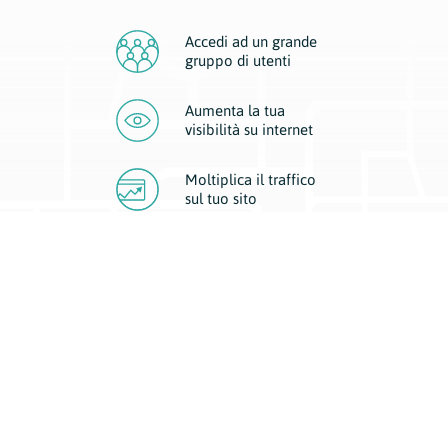
Accedi ad un grande
gruppo di utenti
Aumenta la tua
visibilità
su internet
Moltiplica il traffico
sul
tuo sito
Migliora la visibilità della tua attività con Geoplan.
Il nostro core business è costituito da due forme di comunicazione
d’eccellenza: cartacea e digitale. I progetti multimediali garantiscono ai
nostri inserzionisti una diffusione a 360° grazie a 4 canali di visibilità.
Affissioni, tascabili, web e mobile permettono ai nostri clienti di veicolare
il loro brand ad ogni tipologia di potenziale cliente.