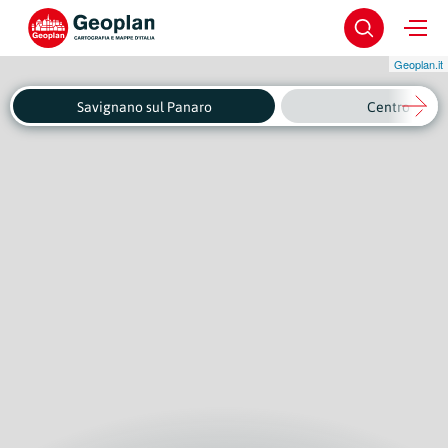
Geoplan.it
Savignano sul Panaro
Centro Stori