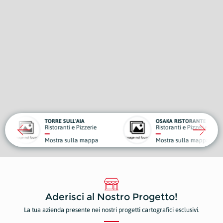
E SULL'AIA
OSAKA RISTORANTE
IL F
oranti e Pizzerie
Ristoranti e Pizzerie
Fabb
tra sulla mappa
Mostra sulla mappa
Most
Aderisci al Nostro Progetto!
La tua azienda presente nei nostri progetti cartografici esclusivi.