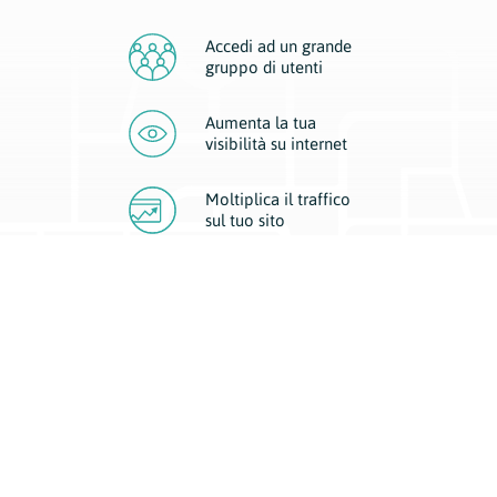
Accedi ad un grande
gruppo di utenti
Aumenta la tua
visibilità
su internet
Moltiplica il traffico
sul
tuo sito
Migliora la visibilità della tua attività con Geoplan.
Il nostro core business è costituito da due forme di comunicazione
d’eccellenza: cartacea e digitale. I progetti multimediali garantiscono ai
nostri inserzionisti una diffusione a 360° grazie a 4 canali di visibilità.
Affissioni, tascabili, web e mobile permettono ai nostri clienti di veicolare
il loro brand ad ogni tipologia di potenziale cliente.