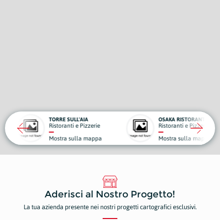
E SULL'AIA
OSAKA RISTORANTE
IL F
oranti e Pizzerie
Ristoranti e Pizzerie
Fabb
tra sulla mappa
Mostra sulla mappa
Most
Aderisci al Nostro Progetto!
La tua azienda presente nei nostri progetti cartografici esclusivi.