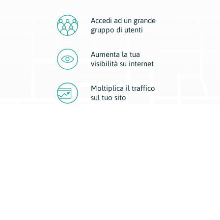
Accedi ad un grande
gruppo di utenti
Aumenta la tua
visibilità
su internet
Moltiplica il traffico
sul
tuo sito
Migliora la visibilità della tua attività con Geoplan.
Il nostro core business è costituito da due forme di comunicazione
d’eccellenza: cartacea e digitale. I progetti multimediali garantiscono ai
nostri inserzionisti una diffusione a 360° grazie a 4 canali di visibilità.
Affissioni, tascabili, web e mobile permettono ai nostri clienti di veicolare
il loro brand ad ogni tipologia di potenziale cliente.