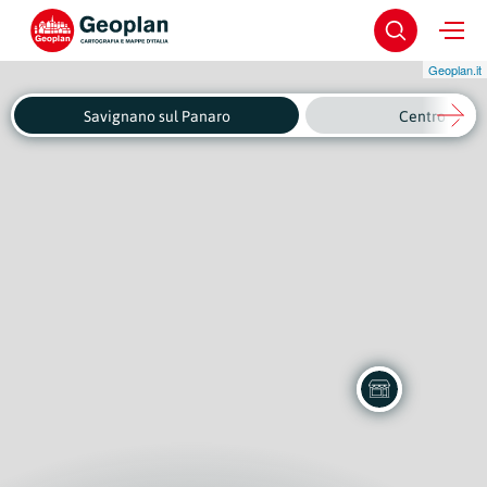
Geoplan.it
Savignano sul Panaro
Centro Stori