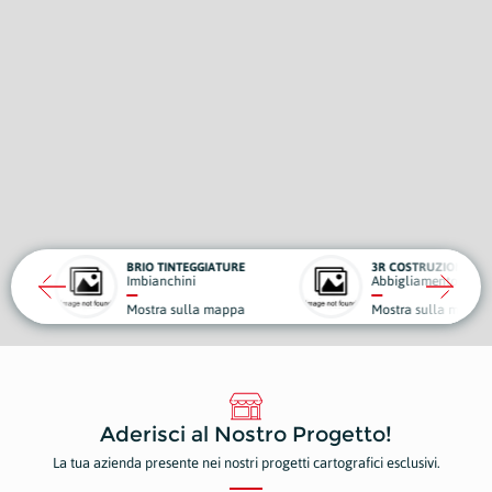
 TINTEGGIATURE
3R COSTRUZIONI
anchini
Abbigliamento e Accessori
ra sulla mappa
Mostra sulla mappa
Aderisci al Nostro Progetto!
La tua azienda presente nei nostri progetti cartografici esclusivi.