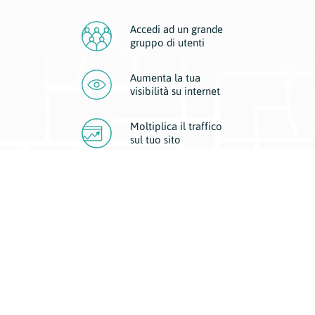
Accedi ad un grande
gruppo di utenti
Aumenta la tua
visibilità
su internet
Moltiplica il traffico
sul
tuo sito
Migliora la visibilità della tua attività con Geoplan.
Il nostro core business è costituito da due forme di comunicazione
d’eccellenza: cartacea e digitale. I progetti multimediali garantiscono ai
nostri inserzionisti una diffusione a 360° grazie a 4 canali di visibilità.
Affissioni, tascabili, web e mobile permettono ai nostri clienti di veicolare
il loro brand ad ogni tipologia di potenziale cliente.