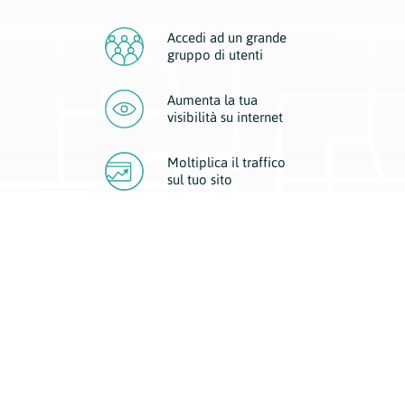
Accedi ad un grande
gruppo di utenti
Aumenta la tua
visibilità
su internet
Moltiplica il traffico
sul
tuo sito
Migliora la visibilità della tua attività con Geoplan.
Il nostro core business è costituito da due forme di comunicazione
d’eccellenza: cartacea e digitale. I progetti multimediali garantiscono ai
nostri inserzionisti una diffusione a 360° grazie a 4 canali di visibilità.
Affissioni, tascabili, web e mobile permettono ai nostri clienti di veicolare
il loro brand ad ogni tipologia di potenziale cliente.