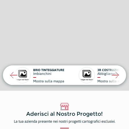
 TINTEGGIATURE
3R COSTRUZIONI
anchini
Abbigliamento e Accessori
ra sulla mappa
Mostra sulla mappa
Aderisci al Nostro Progetto!
La tua azienda presente nei nostri progetti cartografici esclusivi.