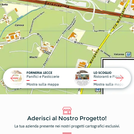
RIA LECCE
LO SCOGLIO
LA VIL
ci e Pasticcerie
Ristoranti e Pizzerie
Struttu
a sulla mappa
Mostra sulla mappa
Mostr
Aderisci al Nostro Progetto!
La tua azienda presente nei nostri progetti cartografici esclusivi.