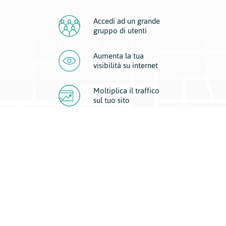
Accedi ad un grande
gruppo di utenti
Aumenta la tua
visibilità
su internet
Moltiplica il traffico
sul
tuo sito
Migliora la visibilità della tua attività con Geoplan.
Il nostro core business è costituito da due forme di comunicazione
d’eccellenza: cartacea e digitale. I progetti multimediali garantiscono ai
nostri inserzionisti una diffusione a 360° grazie a 4 canali di visibilità.
Affissioni, tascabili, web e mobile permettono ai nostri clienti di veicolare
il loro brand ad ogni tipologia di potenziale cliente.