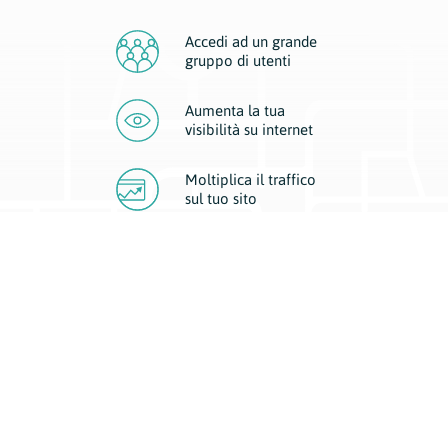
Accedi ad un grande
gruppo di utenti
Aumenta la tua
visibilità
su internet
Moltiplica il traffico
sul
tuo sito
Migliora la visibilità della tua attività con Geoplan.
Il nostro core business è costituito da due forme di comunicazione
d’eccellenza: cartacea e digitale. I progetti multimediali garantiscono ai
nostri inserzionisti una diffusione a 360° grazie a 4 canali di visibilità.
Affissioni, tascabili, web e mobile permettono ai nostri clienti di veicolare
il loro brand ad ogni tipologia di potenziale cliente.