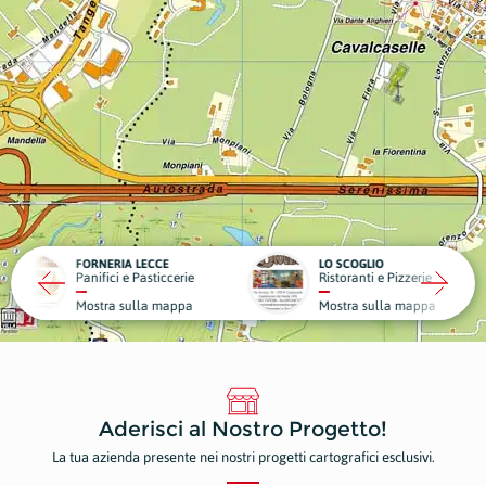
RIA LECCE
LO SCOGLIO
LA VIL
ci e Pasticcerie
Ristoranti e Pizzerie
Struttu
a sulla mappa
Mostra sulla mappa
Mostr
Aderisci al Nostro Progetto!
La tua azienda presente nei nostri progetti cartografici esclusivi.