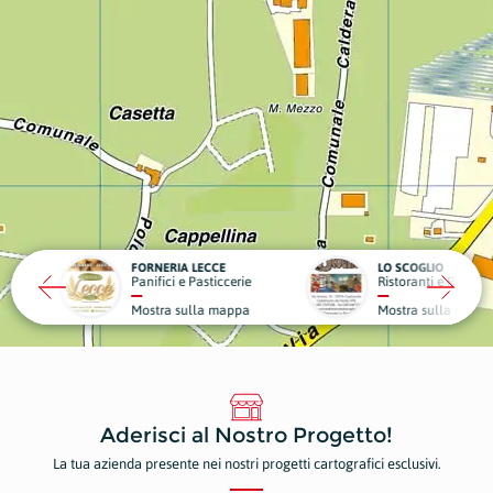
RIA LECCE
LO SCOGLIO
LA VIL
ci e Pasticcerie
Ristoranti e Pizzerie
Struttu
a sulla mappa
Mostra sulla mappa
Mostr
Aderisci al Nostro Progetto!
La tua azienda presente nei nostri progetti cartografici esclusivi.