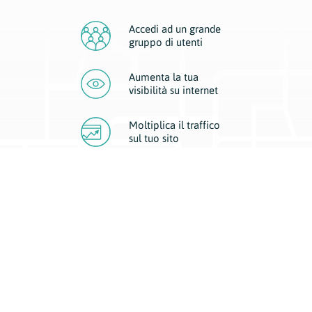
Accedi ad un grande
gruppo di utenti
Aumenta la tua
visibilità
su internet
Moltiplica il traffico
sul
tuo sito
Migliora la visibilità della tua attività con Geoplan.
Il nostro core business è costituito da due forme di comunicazione
d’eccellenza: cartacea e digitale. I progetti multimediali garantiscono ai
nostri inserzionisti una diffusione a 360° grazie a 4 canali di visibilità.
Affissioni, tascabili, web e mobile permettono ai nostri clienti di veicolare
il loro brand ad ogni tipologia di potenziale cliente.