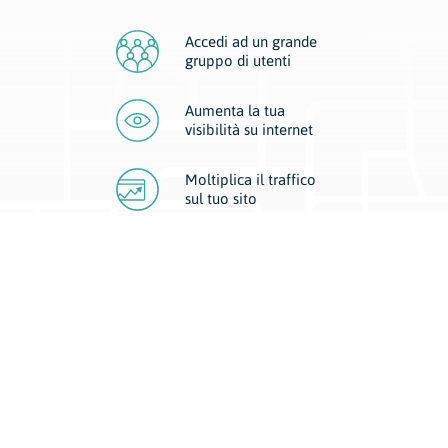
Accedi ad un grande
gruppo di utenti
Aumenta la tua
visibilità
su internet
Moltiplica il traffico
sul
tuo sito
Migliora la visibilità della tua attività con Geoplan.
Il nostro core business è costituito da due forme di comunicazione
d’eccellenza: cartacea e digitale. I progetti multimediali garantiscono ai
nostri inserzionisti una diffusione a 360° grazie a 4 canali di visibilità.
Affissioni, tascabili, web e mobile permettono ai nostri clienti di veicolare
il loro brand ad ogni tipologia di potenziale cliente.