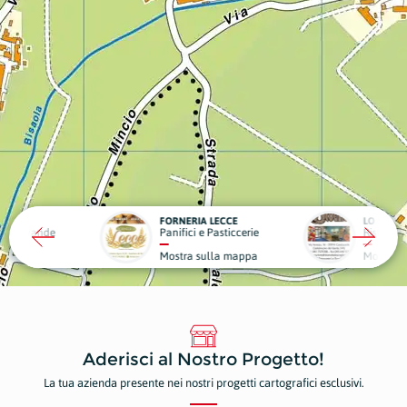
ERIA LECCE
LO SCOGLIO
LA VI
ici e Pasticcerie
Ristoranti e Pizzerie
Strut
ra sulla mappa
Mostra sulla mappa
Most
Aderisci al Nostro Progetto!
La tua azienda presente nei nostri progetti cartografici esclusivi.