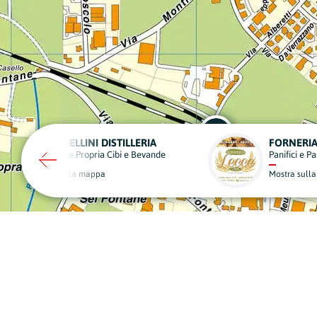
FORNERIA LECCE
LO SCOG
Panifici e Pasticcerie
Ristoranti 
Mostra sulla mappa
Mostra sul
A