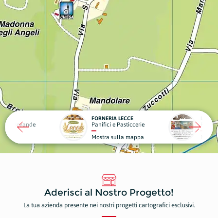
ERIA LECCE
LO SCOGLIO
LA VI
ici e Pasticcerie
Ristoranti e Pizzerie
Strut
ra sulla mappa
Mostra sulla mappa
Most
Aderisci al Nostro Progetto!
La tua azienda presente nei nostri progetti cartografici esclusivi.