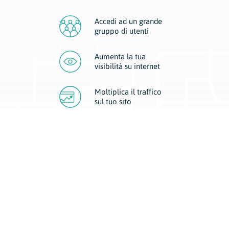
Accedi ad un grande
gruppo di utenti
Aumenta la tua
visibilità
su internet
Moltiplica il traffico
sul
tuo sito
Migliora la visibilità della tua attività con Geoplan.
Il nostro core business è costituito da due forme di comunicazione
d’eccellenza: cartacea e digitale. I progetti multimediali garantiscono ai
nostri inserzionisti una diffusione a 360° grazie a 4 canali di visibilità.
Affissioni, tascabili, web e mobile permettono ai nostri clienti di veicolare
il loro brand ad ogni tipologia di potenziale cliente.