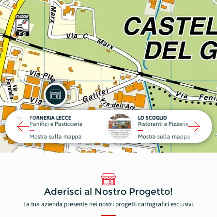
RIA LECCE
LO SCOGLIO
LA VIL
ci e Pasticcerie
Ristoranti e Pizzerie
Struttu
a sulla mappa
Mostra sulla mappa
Mostr
Aderisci al Nostro Progetto!
La tua azienda presente nei nostri progetti cartografici esclusivi.