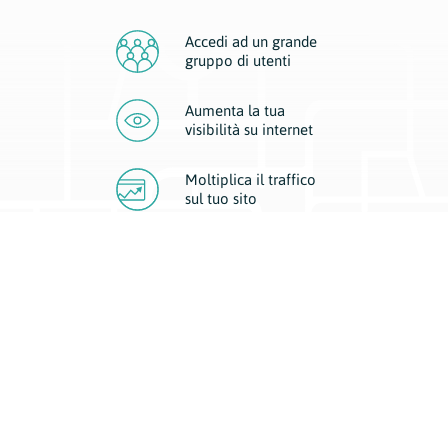
Accedi ad un grande
gruppo di utenti
Aumenta la tua
visibilità
su internet
Moltiplica il traffico
sul
tuo sito
Migliora la visibilità della tua attività con Geoplan.
Il nostro core business è costituito da due forme di comunicazione
d’eccellenza: cartacea e digitale. I progetti multimediali garantiscono ai
nostri inserzionisti una diffusione a 360° grazie a 4 canali di visibilità.
Affissioni, tascabili, web e mobile permettono ai nostri clienti di veicolare
il loro brand ad ogni tipologia di potenziale cliente.