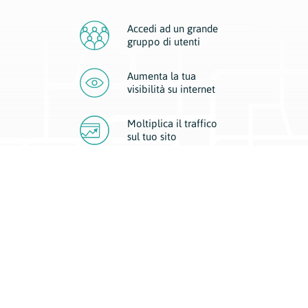
Accedi ad un grande
gruppo di utenti
Aumenta la tua
visibilità
su internet
Moltiplica il traffico
sul
tuo sito
Migliora la visibilità della tua attività con Geoplan.
Il nostro core business è costituito da due forme di comunicazione
d’eccellenza: cartacea e digitale. I progetti multimediali garantiscono ai
nostri inserzionisti una diffusione a 360° grazie a 4 canali di visibilità.
Affissioni, tascabili, web e mobile permettono ai nostri clienti di veicolare
il loro brand ad ogni tipologia di potenziale cliente.