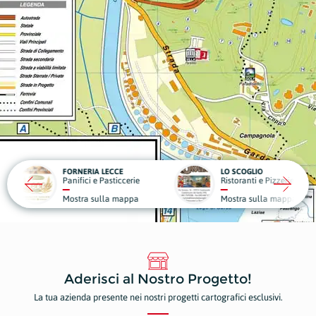
RIA LECCE
LO SCOGLIO
LA VIL
ci e Pasticcerie
Ristoranti e Pizzerie
Struttu
a sulla mappa
Mostra sulla mappa
Mostr
Aderisci al Nostro Progetto!
La tua azienda presente nei nostri progetti cartografici esclusivi.