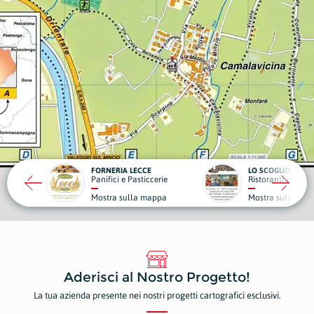
RIA LECCE
LO SCOGLIO
LA VIL
ci e Pasticcerie
Ristoranti e Pizzerie
Struttu
a sulla mappa
Mostra sulla mappa
Mostr
Aderisci al Nostro Progetto!
La tua azienda presente nei nostri progetti cartografici esclusivi.