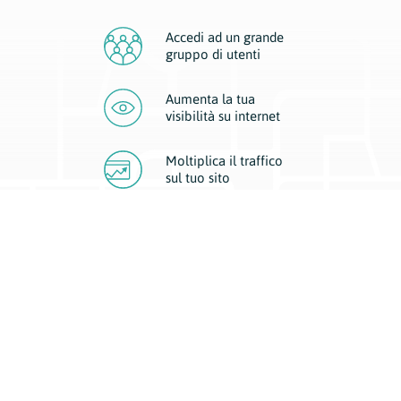
Accedi ad un grande
gruppo di utenti
Aumenta la tua
visibilità
su internet
Moltiplica il traffico
sul
tuo sito
Migliora la visibilità della tua attività con Geoplan.
Il nostro core business è costituito da due forme di comunicazione
d’eccellenza: cartacea e digitale. I progetti multimediali garantiscono ai
nostri inserzionisti una diffusione a 360° grazie a 4 canali di visibilità.
Affissioni, tascabili, web e mobile permettono ai nostri clienti di veicolare
il loro brand ad ogni tipologia di potenziale cliente.