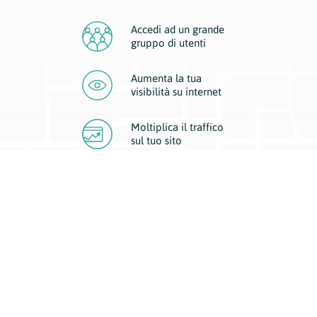
Accedi ad un grande
gruppo di utenti
Aumenta la tua
visibilità
su internet
Moltiplica il traffico
sul
tuo sito
Migliora la visibilità della tua attività con Geoplan.
Il nostro core business è costituito da due forme di comunicazione
d’eccellenza: cartacea e digitale. I progetti multimediali garantiscono ai
nostri inserzionisti una diffusione a 360° grazie a 4 canali di visibilità.
Affissioni, tascabili, web e mobile permettono ai nostri clienti di veicolare
il loro brand ad ogni tipologia di potenziale cliente.