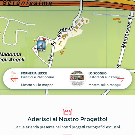
RIA LECCE
LO SCOGLIO
LA VIL
ci e Pasticcerie
Ristoranti e Pizzerie
Struttu
a sulla mappa
Mostra sulla mappa
Mostr
Aderisci al Nostro Progetto!
La tua azienda presente nei nostri progetti cartografici esclusivi.