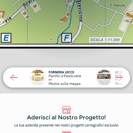
RIA LECCE
LO SCOGLIO
LA VIL
ci e Pasticcerie
Ristoranti e Pizzerie
Struttu
a sulla mappa
Mostra sulla mappa
Mostr
Aderisci al Nostro Progetto!
La tua azienda presente nei nostri progetti cartografici esclusivi.