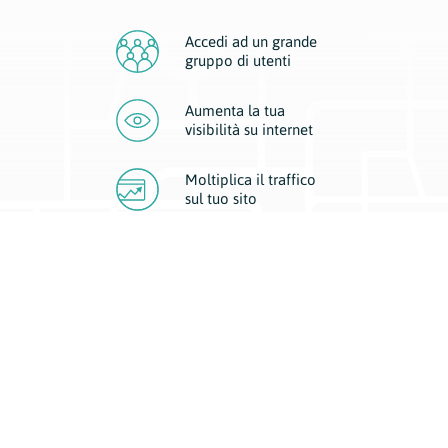
Accedi ad un grande
gruppo di utenti
Aumenta la tua
visibilità
su internet
Moltiplica il traffico
sul
tuo sito
Migliora la visibilità della tua attività con Geoplan.
Il nostro core business è costituito da due forme di comunicazione
d’eccellenza: cartacea e digitale. I progetti multimediali garantiscono ai
nostri inserzionisti una diffusione a 360° grazie a 4 canali di visibilità.
Affissioni, tascabili, web e mobile permettono ai nostri clienti di veicolare
il loro brand ad ogni tipologia di potenziale cliente.