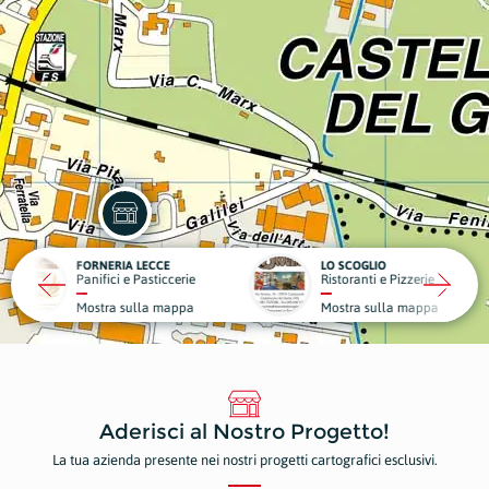
RIA LECCE
LO SCOGLIO
LA VIL
ci e Pasticcerie
Ristoranti e Pizzerie
Struttu
a sulla mappa
Mostra sulla mappa
Mostr
Aderisci al Nostro Progetto!
La tua azienda presente nei nostri progetti cartografici esclusivi.