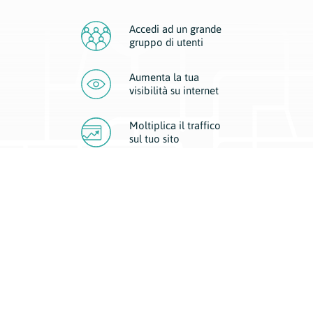
Accedi ad un grande
gruppo di utenti
Aumenta la tua
visibilità
su internet
Moltiplica il traffico
sul
tuo sito
Migliora la visibilità della tua attività con Geoplan.
Il nostro core business è costituito da due forme di comunicazione
d’eccellenza: cartacea e digitale. I progetti multimediali garantiscono ai
nostri inserzionisti una diffusione a 360° grazie a 4 canali di visibilità.
Affissioni, tascabili, web e mobile permettono ai nostri clienti di veicolare
il loro brand ad ogni tipologia di potenziale cliente.