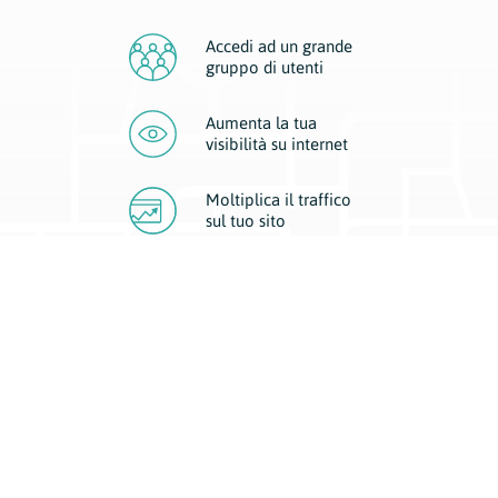
Accedi ad un grande
gruppo di utenti
Aumenta la tua
visibilità
su internet
Moltiplica il traffico
sul
tuo sito
Migliora la visibilità della tua attività con Geoplan.
Il nostro core business è costituito da due forme di comunicazione
d’eccellenza: cartacea e digitale. I progetti multimediali garantiscono ai
nostri inserzionisti una diffusione a 360° grazie a 4 canali di visibilità.
Affissioni, tascabili, web e mobile permettono ai nostri clienti di veicolare
il loro brand ad ogni tipologia di potenziale cliente.