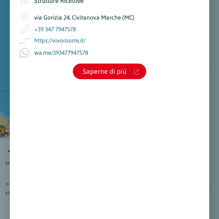
Strutture Ricettive
via Gorizia 24, Civitanova Marche (MC)
+39 347 7947578
https://vivorooms.it/
wa.me/393477947578
Saperne di più
SHARE
STRAD.
isti
:
nti