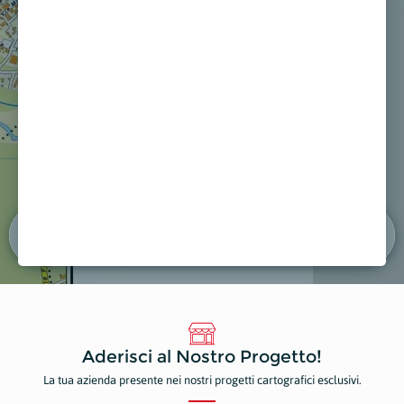
ONI
NICOLAI
liari
Servizi Ambientali, Ecologici e Spurghi
mappa
Mostra sulla mappa
Aderisci al Nostro Progetto!
La tua azienda presente nei nostri progetti cartografici esclusivi.