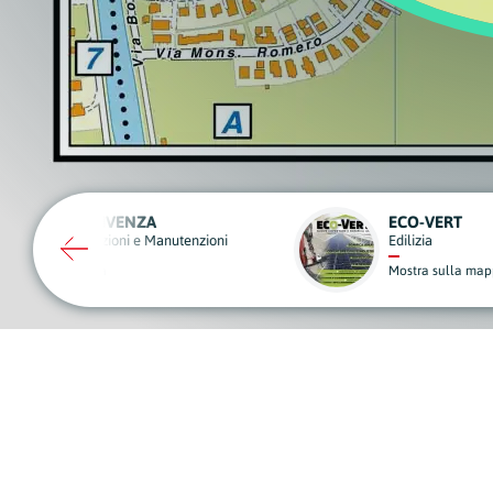
ECO-VERT
MICUSINE
Edilizia
Macellerie e Gas
Mostra sulla mappa
Mostra sulla map
A