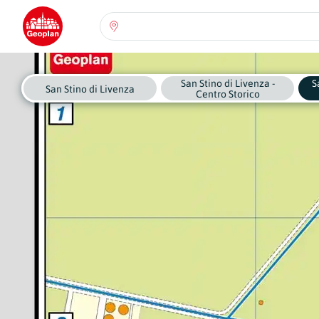
Seleziona una regione:
Abruzzo
San Stino di Livenza -
S
Regione
San Stino di Livenza
Centro Storico
Basilicata
Regione
Calabria
Regione
Campania
Regione
Emilia Romagna
Regione
Friuli-Venezia Giulia
Regione