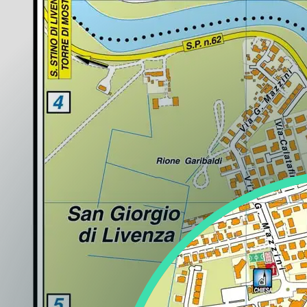
Regione
Sicilia
Regione
Toscana
Regione
Trentino-Alto Adige
Regione
Umbria
Regione
Valle d'Aosta
Regione
Veneto
Regione