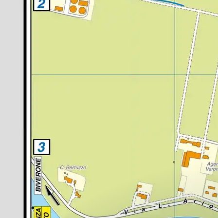
Lazio
Regione
Liguria
Regione
Lombardia
Regione
Marche
Regione
Molise
Regione
Piemonte
Regione
Puglia
Regione
Sardegna