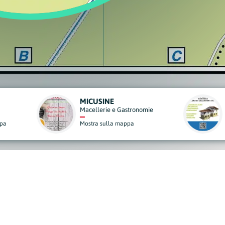
MONDO CASA
tronomie
Edilizia
pa
Mostra sulla mappa
derisci al Nostro Progett