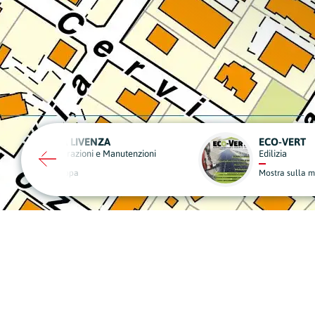
ECO-VERT
MICUSINE
Edilizia
Macellerie e Gas
Mostra sulla mappa
Mostra sulla map
A