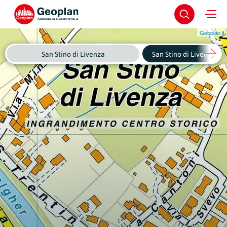
Geoplan.it
San Stino di Livenza
San Stino di Livenza - C