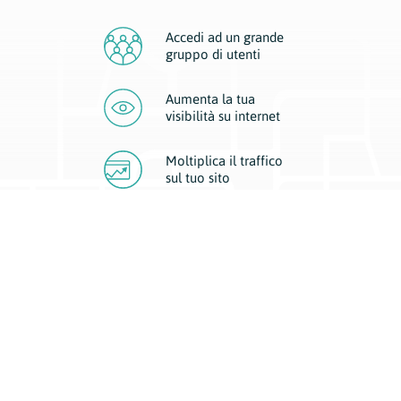
Accedi ad un grande
gruppo di utenti
Aumenta la tua
visibilità
su internet
Moltiplica il traffico
sul
tuo sito
Migliora la visibilità della tua attività con Geoplan.
Il nostro core business è costituito da due forme di comunicazione
d’eccellenza: cartacea e digitale. I progetti multimediali garantiscono ai
nostri inserzionisti una diffusione a 360° grazie a 4 canali di visibilità.
Affissioni, tascabili, web e mobile permettono ai nostri clienti di veicolare
il loro brand ad ogni tipologia di potenziale cliente.