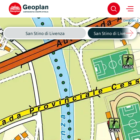
Geoplan.it
San Stino di Livenza
San Stino di Livenza - C