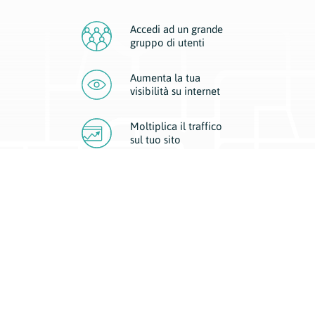
Accedi ad un grande
gruppo di utenti
Aumenta la tua
visibilità
su internet
Moltiplica il traffico
sul
tuo sito
Migliora la visibilità della tua attività con Geoplan.
Il nostro core business è costituito da due forme di comunicazione
d’eccellenza: cartacea e digitale. I progetti multimediali garantiscono ai
nostri inserzionisti una diffusione a 360° grazie a 4 canali di visibilità.
Affissioni, tascabili, web e mobile permettono ai nostri clienti di veicolare
il loro brand ad ogni tipologia di potenziale cliente.