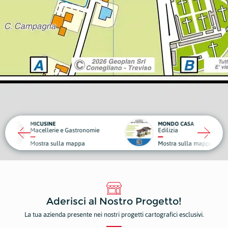
MONDO CASA
DA GIG
 e Gastronomie
Edilizia
Struttu
la mappa
Mostra sulla mappa
Mostr
Aderisci al Nostro Progetto!
La tua azienda presente nei nostri progetti cartografici esclusivi.