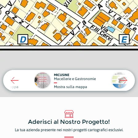
MONDO CASA
DA GIG
 e Gastronomie
Edilizia
Strutt
lla mappa
Mostra sulla mappa
Mostr
Aderisci al Nostro Progetto!
La tua azienda presente nei nostri progetti cartografici esclusivi.