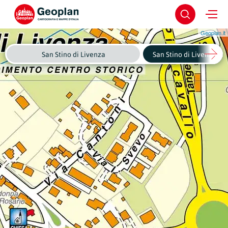
Geoplan.it
San Stino di Livenza
San Stino di Livenza - C