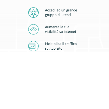
Accedi ad un grande
gruppo di utenti
Aumenta la tua
visibilità
su internet
Moltiplica il traffico
sul
tuo sito
Migliora la visibilità della tua attività con Geoplan.
Il nostro core business è costituito da due forme di comunicazione
d’eccellenza: cartacea e digitale. I progetti multimediali garantiscono ai
nostri inserzionisti una diffusione a 360° grazie a 4 canali di visibilità.
Affissioni, tascabili, web e mobile permettono ai nostri clienti di veicolare
il loro brand ad ogni tipologia di potenziale cliente.