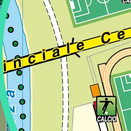
Regione
Sicilia
Regione
Toscana
Regione
Trentino-Alto Adige
Regione
Umbria
Regione
Valle d'Aosta
Regione
Veneto
Regione