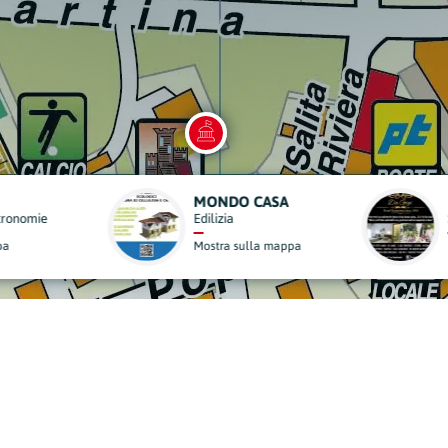
 CASA
DA GIGI
Strutture Ricettive
ulla mappa
Mostra sulla mappa
derisci al Nostro Progett