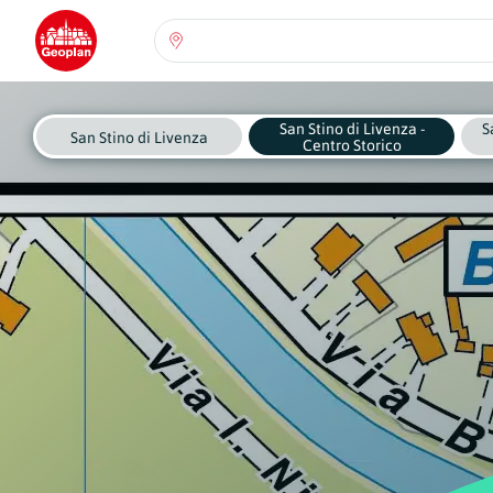
Seleziona una regione:
Abruzzo
San Stino di Livenza -
S
Regione
San Stino di Livenza
Centro Storico
Basilicata
Regione
Calabria
Regione
Campania
Regione
Emilia Romagna
Regione
Friuli-Venezia Giulia
Regione