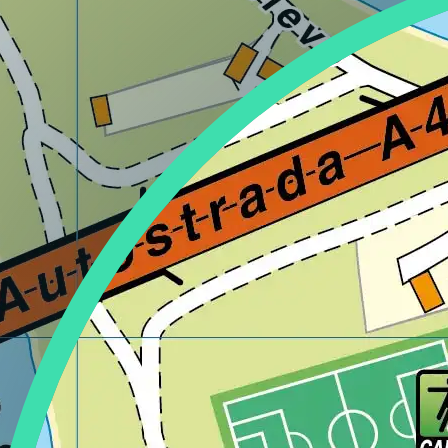
Lazio
Regione
Liguria
Regione
Lombardia
Regione
Marche
Regione
Molise
Regione
Piemonte
Regione
Puglia
Regione
Sardegna