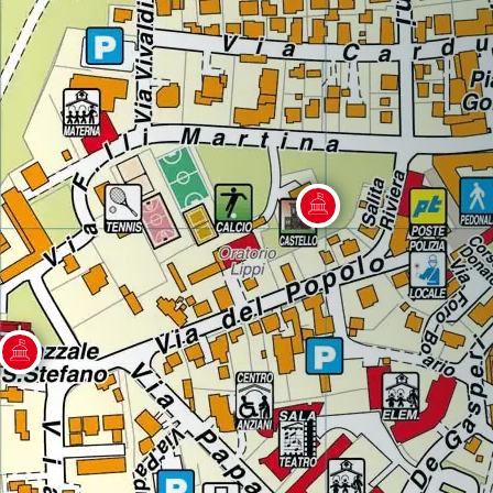
Regione
Sicilia
Regione
Toscana
Regione
Trentino-Alto Adige
Regione
Umbria
Regione
Valle d'Aosta
Regione
Veneto
Regione