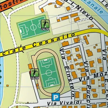
Lazio
Regione
Liguria
Regione
Lombardia
Regione
Marche
Regione
Molise
Regione
Piemonte
Regione
Puglia
Regione
Sardegna