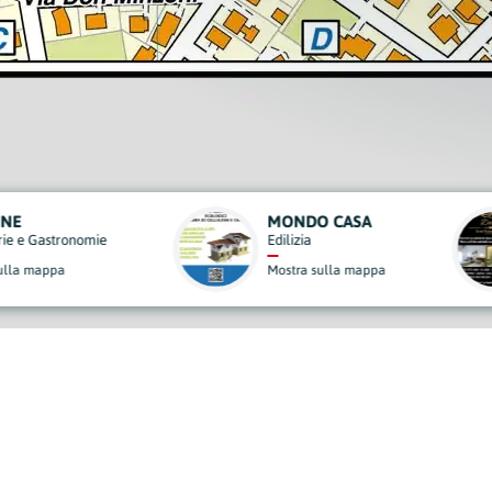
 CASA
DA GIGI
Strutture Ricettive
ulla mappa
Mostra sulla mappa
derisci al Nostro Progett