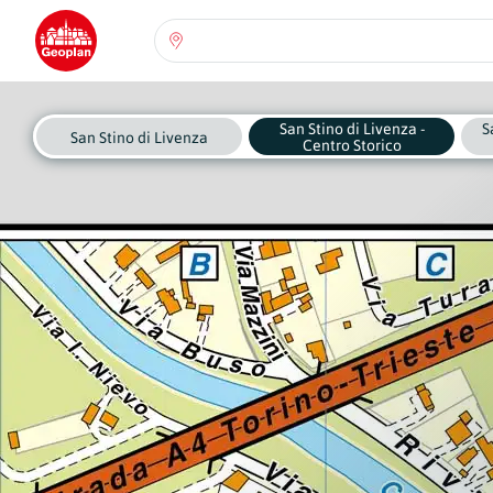
Seleziona una regione:
Abruzzo
San Stino di Livenza -
S
Regione
San Stino di Livenza
Centro Storico
Basilicata
Regione
Calabria
Regione
Campania
Regione
Emilia Romagna
Regione
Friuli-Venezia Giulia
Regione