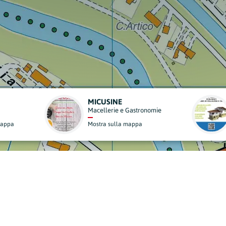
MONDO CASA
tronomie
Edilizia
pa
Mostra sulla mappa
derisci al Nostro Progett