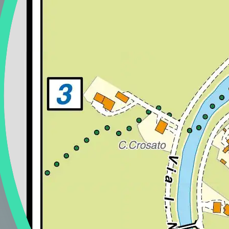
Regione
Sicilia
Regione
Toscana
Regione
Trentino-Alto Adige
Regione
Umbria
Regione
Valle d'Aosta
Regione
Veneto
Regione