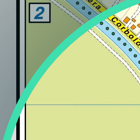
Lazio
Regione
Liguria
Regione
Lombardia
Regione
Marche
Regione
Molise
Regione
Piemonte
Regione
Puglia
Regione
Sardegna