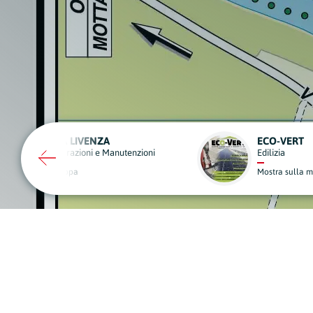
ECO-VERT
MICUSINE
Edilizia
Macellerie e Gas
Mostra sulla mappa
Mostra sulla map
A