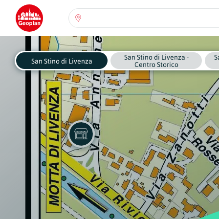
Seleziona una regione:
Abruzzo
San Stino di Livenza -
S
Regione
San Stino di Livenza
Centro Storico
Basilicata
Regione
Calabria
Regione
Campania
Regione
Emilia Romagna
Regione
Friuli-Venezia Giulia
Regione