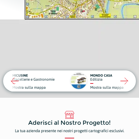
MONDO CASA
DA GIG
 e Gastronomie
Edilizia
Struttu
la mappa
Mostra sulla mappa
Mostr
Aderisci al Nostro Progetto!
La tua azienda presente nei nostri progetti cartografici esclusivi.