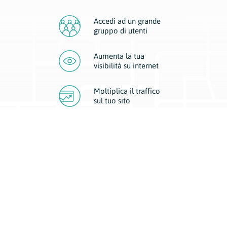
Accedi ad un grande
gruppo di utenti
Aumenta la tua
visibilità
su internet
Moltiplica il traffico
sul
tuo sito
Migliora la visibilità della tua attività con Geoplan.
Il nostro core business è costituito da due forme di comunicazione
d’eccellenza: cartacea e digitale. I progetti multimediali garantiscono ai
nostri inserzionisti una diffusione a 360° grazie a 4 canali di visibilità.
Affissioni, tascabili, web e mobile permettono ai nostri clienti di veicolare
il loro brand ad ogni tipologia di potenziale cliente.