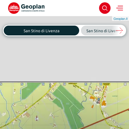
Geoplan.it
San Stino di Livenza
San Stino di Livenza - C