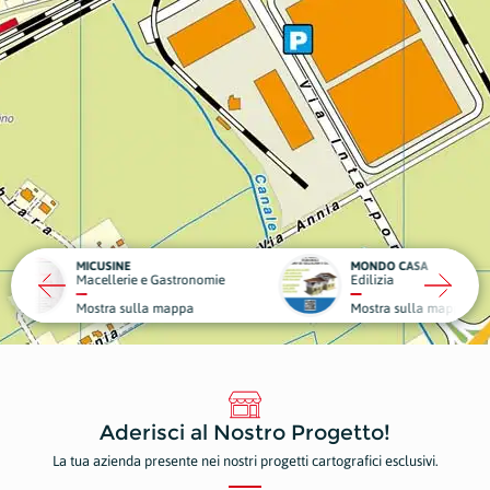
MONDO CASA
DA GIG
 e Gastronomie
Edilizia
Struttu
la mappa
Mostra sulla mappa
Mostr
Aderisci al Nostro Progetto!
La tua azienda presente nei nostri progetti cartografici esclusivi.