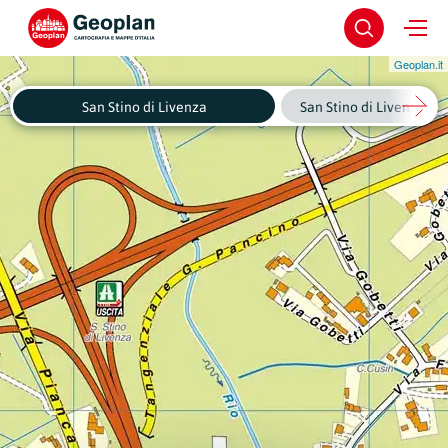
Geoplan.it
San Stino di Livenza
San Stino di Livenza - C