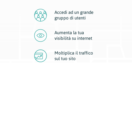
Accedi ad un grande
gruppo di utenti
Aumenta la tua
visibilità
su internet
Moltiplica il traffico
sul
tuo sito
Migliora la visibilità della tua attività con Geoplan.
Il nostro core business è costituito da due forme di comunicazione
d’eccellenza: cartacea e digitale. I progetti multimediali garantiscono ai
nostri inserzionisti una diffusione a 360° grazie a 4 canali di visibilità.
Affissioni, tascabili, web e mobile permettono ai nostri clienti di veicolare
il loro brand ad ogni tipologia di potenziale cliente.