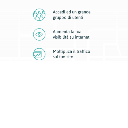
Accedi ad un grande
gruppo di utenti
Aumenta la tua
visibilità
su internet
Moltiplica il traffico
sul
tuo sito
Migliora la visibilità della tua attività con Geoplan.
Il nostro core business è costituito da due forme di comunicazione
d’eccellenza: cartacea e digitale. I progetti multimediali garantiscono ai
nostri inserzionisti una diffusione a 360° grazie a 4 canali di visibilità.
Affissioni, tascabili, web e mobile permettono ai nostri clienti di veicolare
il loro brand ad ogni tipologia di potenziale cliente.