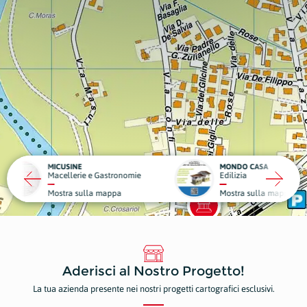
MONDO CASA
DA GIG
 e Gastronomie
Edilizia
Struttu
la mappa
Mostra sulla mappa
Mostr
Aderisci al Nostro Progetto!
La tua azienda presente nei nostri progetti cartografici esclusivi.