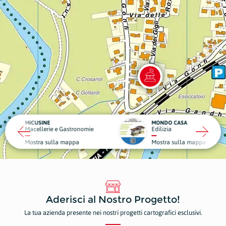
MONDO CASA
DA GIG
 e Gastronomie
Edilizia
Struttu
la mappa
Mostra sulla mappa
Mostr
Aderisci al Nostro Progetto!
La tua azienda presente nei nostri progetti cartografici esclusivi.