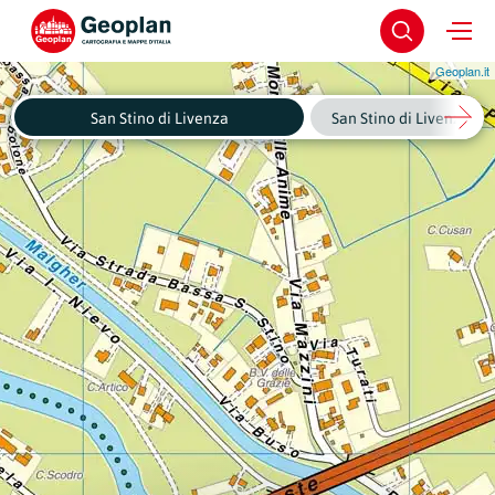
Geoplan.it
San Stino di Livenza
San Stino di Livenza - C