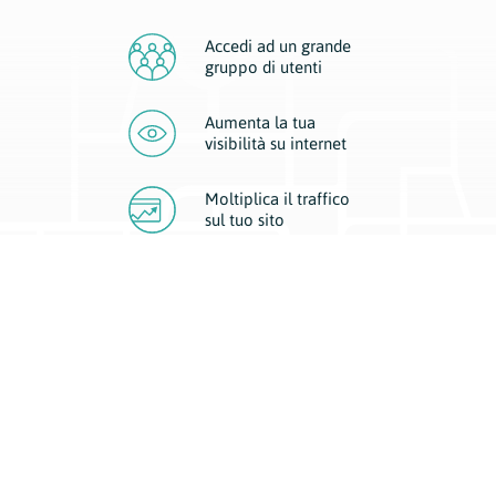
Accedi ad un grande
gruppo di utenti
Aumenta la tua
visibilità
su internet
Moltiplica il traffico
sul
tuo sito
Migliora la visibilità della tua attività con Geoplan.
Il nostro core business è costituito da due forme di comunicazione
d’eccellenza: cartacea e digitale. I progetti multimediali garantiscono ai
nostri inserzionisti una diffusione a 360° grazie a 4 canali di visibilità.
Affissioni, tascabili, web e mobile permettono ai nostri clienti di veicolare
il loro brand ad ogni tipologia di potenziale cliente.