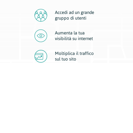
Accedi ad un grande
gruppo di utenti
Aumenta la tua
visibilità
su internet
Moltiplica il traffico
sul
tuo sito
Migliora la visibilità della tua attività con Geoplan.
Il nostro core business è costituito da due forme di comunicazione
d’eccellenza: cartacea e digitale. I progetti multimediali garantiscono ai
nostri inserzionisti una diffusione a 360° grazie a 4 canali di visibilità.
Affissioni, tascabili, web e mobile permettono ai nostri clienti di veicolare
il loro brand ad ogni tipologia di potenziale cliente.