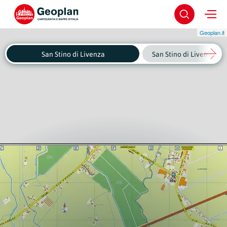
Geoplan.it
San Stino di Livenza
San Stino di Livenza - C