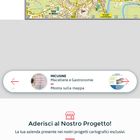
MONDO CASA
DA GI
e e Gastronomie
Edilizia
Strut
lla mappa
Mostra sulla mappa
Most
Aderisci al Nostro Progetto!
La tua azienda presente nei nostri progetti cartografici esclusivi.