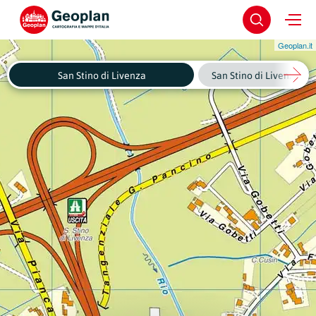
Geoplan.it
San Stino di Livenza
San Stino di Livenza - C