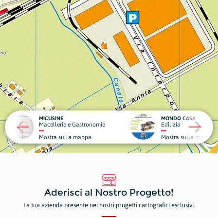
MONDO CASA
DA GIG
 e Gastronomie
Edilizia
Struttu
la mappa
Mostra sulla mappa
Mostr
Aderisci al Nostro Progetto!
La tua azienda presente nei nostri progetti cartografici esclusivi.