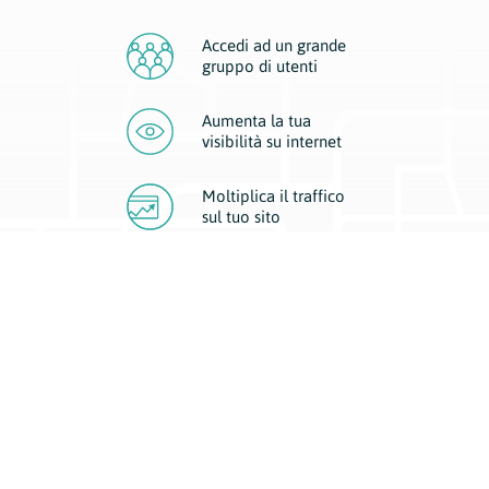
Accedi ad un grande
gruppo di utenti
Aumenta la tua
visibilità
su internet
Moltiplica il traffico
sul
tuo sito
Migliora la visibilità della tua attività con Geoplan.
Il nostro core business è costituito da due forme di comunicazione
d’eccellenza: cartacea e digitale. I progetti multimediali garantiscono ai
nostri inserzionisti una diffusione a 360° grazie a 4 canali di visibilità.
Affissioni, tascabili, web e mobile permettono ai nostri clienti di veicolare
il loro brand ad ogni tipologia di potenziale cliente.