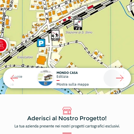
MONDO CASA
DA GIG
 e Gastronomie
Edilizia
Struttu
la mappa
Mostra sulla mappa
Mostr
Aderisci al Nostro Progetto!
La tua azienda presente nei nostri progetti cartografici esclusivi.