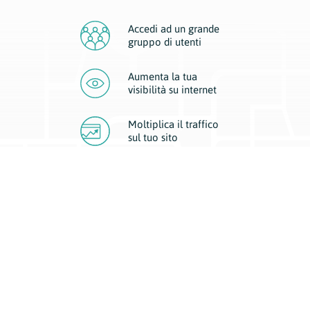
Accedi ad un grande
gruppo di utenti
Aumenta la tua
visibilità
su internet
Moltiplica il traffico
sul
tuo sito
Migliora la visibilità della tua attività con Geoplan.
Il nostro core business è costituito da due forme di comunicazione
d’eccellenza: cartacea e digitale. I progetti multimediali garantiscono ai
nostri inserzionisti una diffusione a 360° grazie a 4 canali di visibilità.
Affissioni, tascabili, web e mobile permettono ai nostri clienti di veicolare
il loro brand ad ogni tipologia di potenziale cliente.