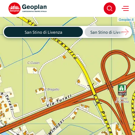
Geoplan.it
San Stino di Livenza
San Stino di Livenza - C