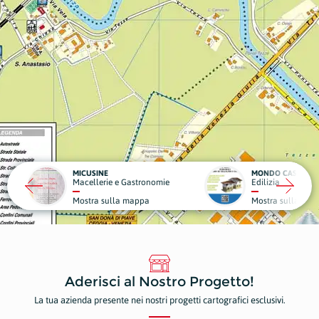
MONDO CASA
DA GIG
 e Gastronomie
Edilizia
Struttu
la mappa
Mostra sulla mappa
Mostr
Aderisci al Nostro Progetto!
La tua azienda presente nei nostri progetti cartografici esclusivi.