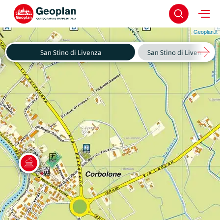
Geoplan.it
San Stino di Livenza
San Stino di Livenza - C