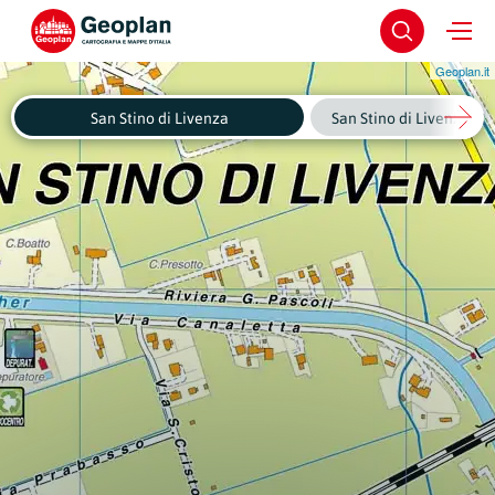
Geoplan.it
San Stino di Livenza
San Stino di Livenza - C