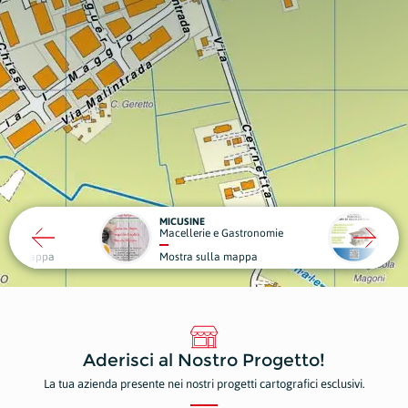
MONDO CASA
DA G
e e Gastronomie
Edilizia
Strut
ulla mappa
Mostra sulla mappa
Most
Aderisci al Nostro Progetto!
La tua azienda presente nei nostri progetti cartografici esclusivi.