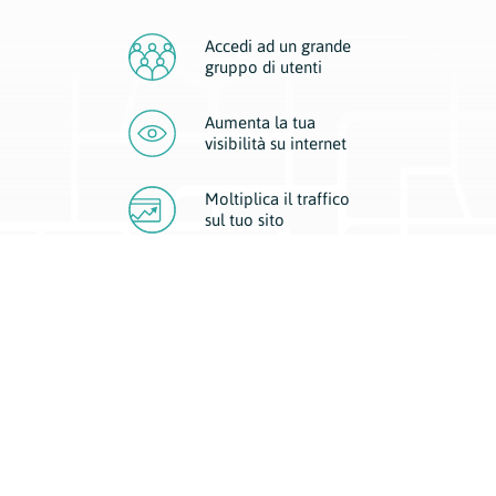
Accedi ad un grande
gruppo di utenti
Aumenta la tua
visibilità
su internet
Moltiplica il traffico
sul
tuo sito
Migliora la visibilità della tua attività con Geoplan.
Il nostro core business è costituito da due forme di comunicazione
d’eccellenza: cartacea e digitale. I progetti multimediali garantiscono ai
nostri inserzionisti una diffusione a 360° grazie a 4 canali di visibilità.
Affissioni, tascabili, web e mobile permettono ai nostri clienti di veicolare
il loro brand ad ogni tipologia di potenziale cliente.