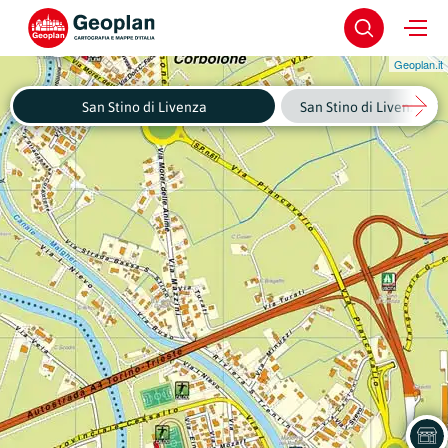
Geoplan.it
San Stino di Livenza
San Stino di Livenza - C