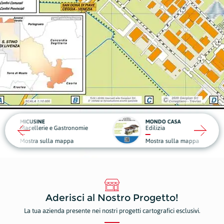
MONDO CASA
DA GIG
 e Gastronomie
Edilizia
Struttu
la mappa
Mostra sulla mappa
Mostr
Aderisci al Nostro Progetto!
La tua azienda presente nei nostri progetti cartografici esclusivi.