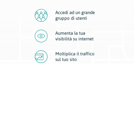
Accedi ad un grande
gruppo di utenti
Aumenta la tua
visibilità
su internet
Moltiplica il traffico
sul
tuo sito
Migliora la visibilità della tua attività con Geoplan.
Il nostro core business è costituito da due forme di comunicazione
d’eccellenza: cartacea e digitale. I progetti multimediali garantiscono ai
nostri inserzionisti una diffusione a 360° grazie a 4 canali di visibilità.
Affissioni, tascabili, web e mobile permettono ai nostri clienti di veicolare
il loro brand ad ogni tipologia di potenziale cliente.