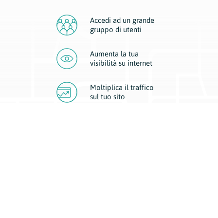
Accedi ad un grande
gruppo di utenti
Aumenta la tua
visibilità
su internet
Moltiplica il traffico
sul
tuo sito
Migliora la visibilità della tua attività con Geoplan.
Il nostro core business è costituito da due forme di comunicazione
d’eccellenza: cartacea e digitale. I progetti multimediali garantiscono ai
nostri inserzionisti una diffusione a 360° grazie a 4 canali di visibilità.
Affissioni, tascabili, web e mobile permettono ai nostri clienti di veicolare
il loro brand ad ogni tipologia di potenziale cliente.