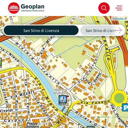
Geoplan.it
San Stino di Livenza
San Stino di Livenza - C