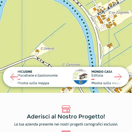
MONDO CASA
DA GIG
 e Gastronomie
Edilizia
Struttu
la mappa
Mostra sulla mappa
Mostr
Aderisci al Nostro Progetto!
La tua azienda presente nei nostri progetti cartografici esclusivi.